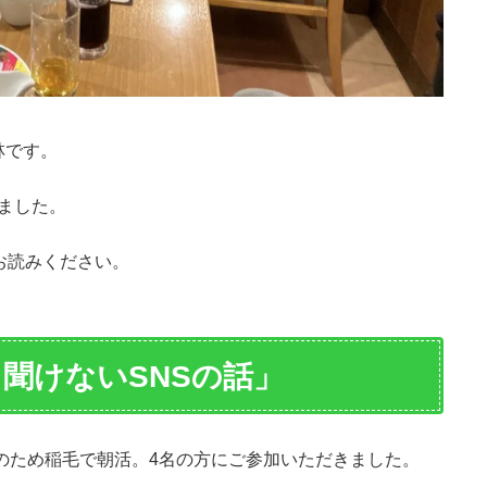
林です。
きました。
お読みください。
聞けないSNSの話」
日のため稲毛で朝活。4名の方にご参加いただきました。