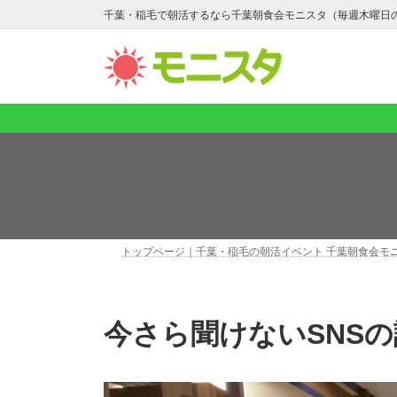
コ
ナ
千葉・稲毛で朝活するなら千葉朝食会モニスタ（毎週木曜日
ン
ビ
テ
ゲ
ン
ー
ツ
シ
へ
ョ
ス
ン
キ
に
ッ
移
プ
動
トップページ｜千葉・稲毛の朝活イベント 千葉朝食会モ
今さら聞けないSNS