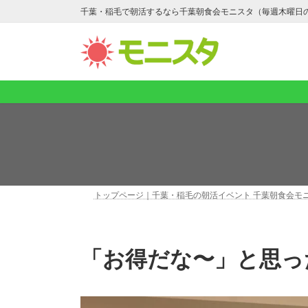
コ
ナ
千葉・稲毛で朝活するなら千葉朝食会モニスタ（毎週木曜日
ン
ビ
テ
ゲ
ン
ー
ツ
シ
へ
ョ
ス
ン
キ
に
ッ
移
プ
動
トップページ｜千葉・稲毛の朝活イベント 千葉朝食会モ
「お得だな〜」と思