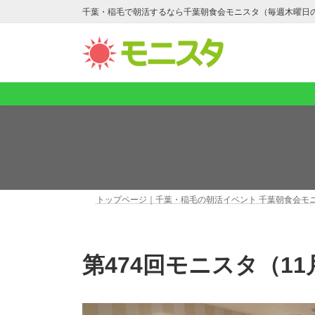
コ
ナ
千葉・稲毛で朝活するなら千葉朝食会モニスタ（毎週木曜日
ン
ビ
テ
ゲ
ン
ー
ツ
シ
へ
ョ
ス
ン
キ
に
ッ
移
プ
動
トップページ｜千葉・稲毛の朝活イベント 千葉朝食会モ
第474回モニスタ（1