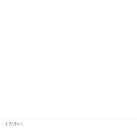
エレベーターを出て右側にあるお店になります。
実際に行われている場所（動画）
※現在、準備中です。
お支払い方法
現金払い
PayPay
※いずれも後払いとなります。お帰りの際にレジで個別精算して
ください。