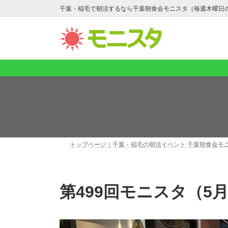
コ
ナ
千葉・稲毛で朝活するなら千葉朝食会モニスタ（毎週木曜日
ン
ビ
テ
ゲ
ン
ー
ツ
シ
へ
ョ
ス
ン
キ
に
ッ
移
プ
動
トップページ｜千葉・稲毛の朝活イベント 千葉朝食会モ
第499回モニスタ（