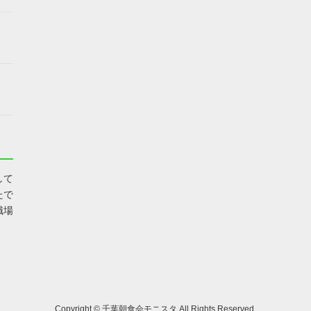
して
たで
職場
Copyright ©
千葉朝食会モニスタ
All Rights Reserved.