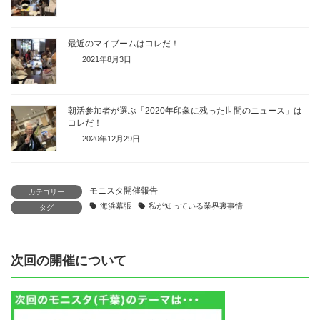
最近のマイブームはコレだ！
2021年8月3日
朝活参加者が選ぶ「2020年印象に残った世間のニュース」は
コレだ！
2020年12月29日
モニスタ開催報告
カテゴリー
海浜幕張
私が知っている業界裏事情
タグ
次回の開催について