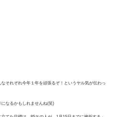
んなそれぞれ今年１年を頑張るぞ！というヤル気が伝わっ
になるかもしれませんね(笑)
立てた目標は、85％の人が、1月15日までに挫折する」