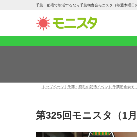
コ
ナ
千葉・稲毛で朝活するなら千葉朝食会モニスタ（毎週木曜日
ン
ビ
テ
ゲ
ン
ー
ツ
シ
へ
ョ
ス
ン
キ
に
ッ
移
プ
動
トップページ｜千葉・稲毛の朝活イベント 千葉朝食会モ
第325回モニスタ（