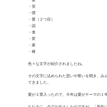
・笑
・慣
・愛（２つ目）
・認
・進
・変
・家
・稼
色々な文字が紹介されましたね。
その文字に込められた思いや誓いを聞き、み
てきました。
愛が２票入ったので、今年は愛がテーマの１年
ちなみに、会でお伝えしたのですが、「新年に