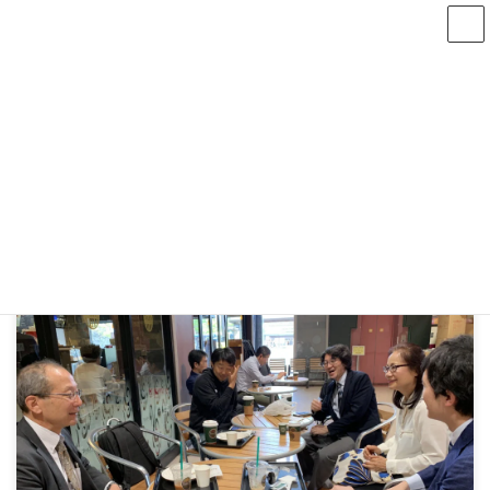
コ
ナ
ン
ビ
テ
ゲ
ン
ー
次回は8月13日(木)朝7時から稲毛で開催します
ツ
シ
へ
ョ
ス
ン
社会ニュース
キ
に
ッ
移
プ
動
トップページ｜千葉・稲毛の朝活イベント 千葉朝食会モニスタ
社会ニュース