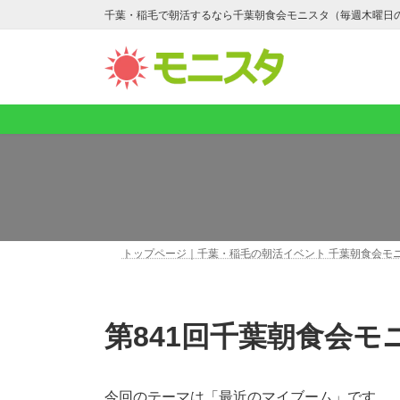
コ
ナ
千葉・稲毛で朝活するなら千葉朝食会モニスタ（毎週木曜日
ン
ビ
テ
ゲ
ン
ー
ツ
シ
へ
ョ
ス
ン
キ
に
ッ
移
プ
動
トップページ｜千葉・稲毛の朝活イベント 千葉朝食会モ
第841回千葉朝食会
今回のテーマは「最近のマイブーム」です。