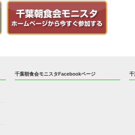
千葉朝食会モニスタFacebookページ
千