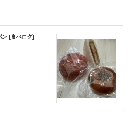
パン [食べログ]
。