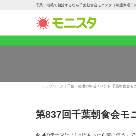
コ
ナ
千葉・稲毛で朝活するなら千葉朝食会モニスタ（毎週木曜日
ン
ビ
テ
ゲ
ン
ー
ツ
シ
へ
ョ
ス
ン
キ
に
ッ
移
プ
動
トップページ｜千葉・稲毛の朝活イベント 千葉朝食会モ
第837回千葉朝食会
今回のテーマは「1万円あったら何に使う」で