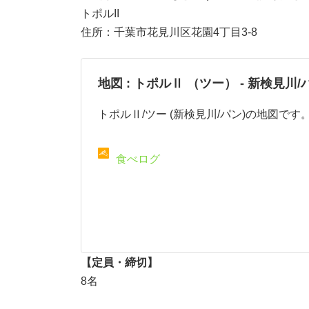
トポルII
住所：千葉市花見川区花園4丁目3-8
地図 : トポルⅡ （ツー） - 新検見川/
トポルⅡ/ツー (新検見川/パン)の地図です
食べログ
【定員・締切】
8名