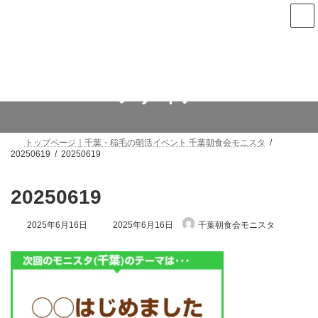
コ
ナ
ン
ビ
テ
ゲ
ン
ー
次回は8月6日(木)朝7時から千葉中央で開催します
ツ
シ
へ
ョ
ス
ン
メディア
キ
に
ッ
移
プ
動
トップページ｜千葉・稲毛の朝活イベント 千葉朝食会モニスタ
20250619
20250619
20250619
最
2025年6月16日
2025年6月16日
千葉朝食会モニスタ
終
更
新
日
時
: