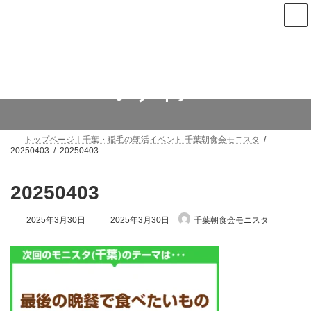
コ
ナ
ン
ビ
テ
ゲ
ン
ー
次回は8月13日(木)朝7時から稲毛で開催します
ツ
シ
へ
ョ
ス
ン
メディア
キ
に
ッ
移
プ
動
トップページ｜千葉・稲毛の朝活イベント 千葉朝食会モニスタ
20250403
20250403
20250403
最
2025年3月30日
2025年3月30日
千葉朝食会モニスタ
終
更
新
日
時
: