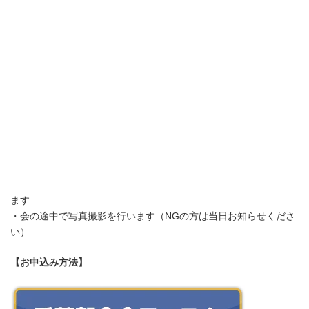
【会場】
KKDuo
住所：千葉市中央区中央区本千葉町1-11 アクアタワー38-3F
※第1、3木曜日は、千葉での開催となります
【定員・締切】
・定員・締切はありません
【備考】
・途中参加・途中退席でも大丈夫です
・テーマは中止になる場合があります
・朝活イベントのため、職業・年齢・性別問わずご参加いただけ
ます
・会の途中で写真撮影を行います（NGの方は当日お知らせくださ
い）
【お申込み方法】