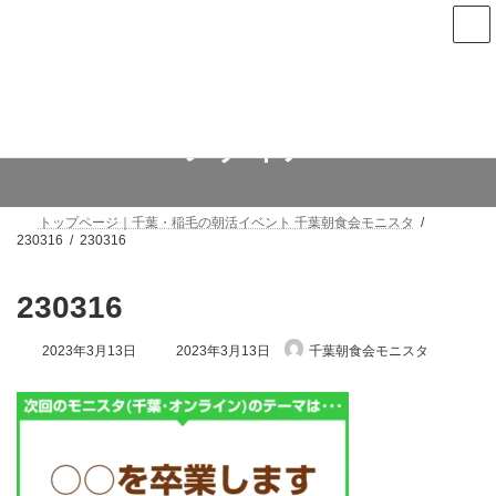
コ
ナ
ン
ビ
テ
ゲ
ン
ー
次回は8月13日(木)朝7時から稲毛で開催します
ツ
シ
へ
ョ
ス
ン
メディア
キ
に
ッ
移
プ
動
トップページ｜千葉・稲毛の朝活イベント 千葉朝食会モニスタ
230316
230316
230316
最
2023年3月13日
2023年3月13日
千葉朝食会モニスタ
終
更
新
日
時
: