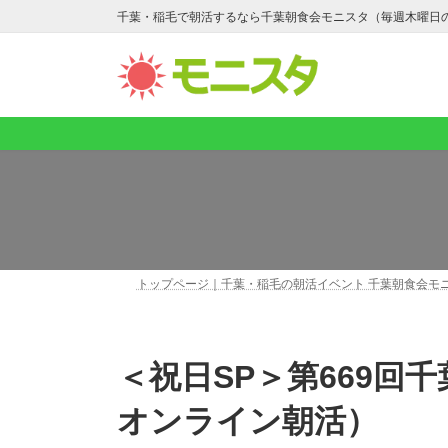
コ
ナ
千葉・稲毛で朝活するなら千葉朝食会モニスタ（毎週木曜日
ン
ビ
テ
ゲ
ン
ー
ツ
シ
へ
ョ
ス
ン
キ
に
ッ
移
プ
動
トップページ｜千葉・稲毛の朝活イベント 千葉朝食会モ
＜祝日SP＞第669回千葉朝食会モニスタ（稲毛＆
オンライン朝活）