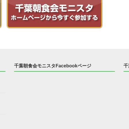
千葉朝食会モニスタFacebookページ
千