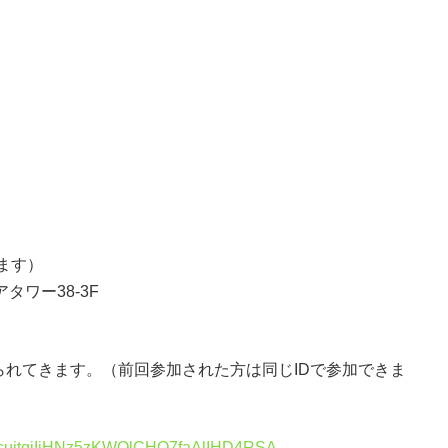
ります）
タワー38-3F
られてきます。（前回参加された方は同じIDで参加できま
tZckcuitqjIiHNz5zKWOlCHO7faAlIHD4RSA