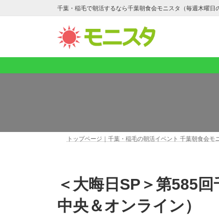
コ
ナ
千葉・稲毛で朝活するなら千葉朝食会モニスタ（毎週木曜日
ン
ビ
テ
ゲ
ン
ー
ツ
シ
へ
ョ
ス
ン
キ
に
ッ
移
プ
動
トップページ｜千葉・稲毛の朝活イベント 千葉朝食会モ
＜大晦日SP＞第585回千葉朝食会モニスタ（千葉
中央＆オンライン）