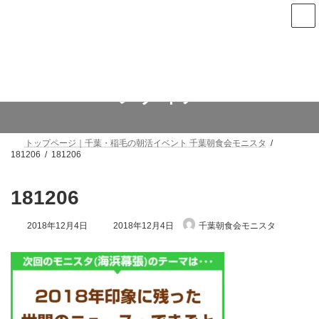
コ
ナ
ン
ビ
テ
ゲ
ン
ー
次回は8月6日(木)朝7時から千葉中央で開催します
ツ
シ
へ
ョ
ス
ン
メディア
キ
に
ッ
移
プ
動
トップページ｜千葉・稲毛の朝活イベント 千葉朝食会モニスタ
181206
181206
181206
最
2018年12月4日
2018年12月4日
千葉朝食会モニスタ
終
更
新
日
時
: