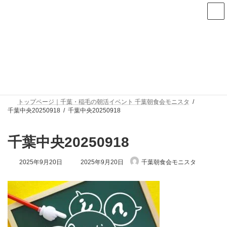
コ
ナ
ン
ビ
テ
ゲ
ン
ー
次回は8月6日(木)朝7時から千葉中央で開催します
ツ
シ
へ
ョ
ス
ン
メディア
キ
に
ッ
移
プ
動
トップページ｜千葉・稲毛の朝活イベント 千葉朝食会モニスタ
千葉中央20250918
千葉中央20250918
千葉中央20250918
最
2025年9月20日
2025年9月20日
千葉朝食会モニスタ
終
更
新
日
時
: