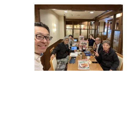
更
新
日
時
: