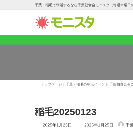
コ
ナ
千葉・稲毛で朝活するなら千葉朝食会モニスタ（毎週木曜日
ン
ビ
テ
ゲ
ン
ー
ツ
シ
へ
ョ
ス
ン
キ
に
ッ
移
プ
動
トップページ｜千葉・稲毛の朝活イベント 千葉朝食会モ
稲毛20250123
最
2025年1月25日
2025年1月25日
千
終