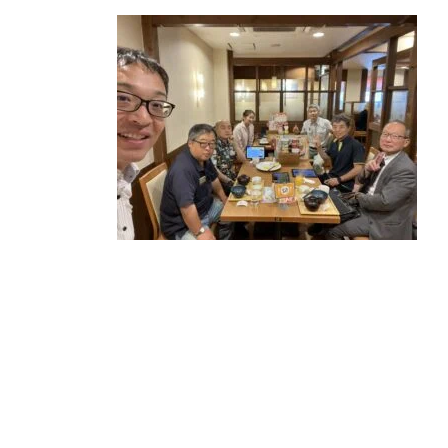
更
新
日
時
: