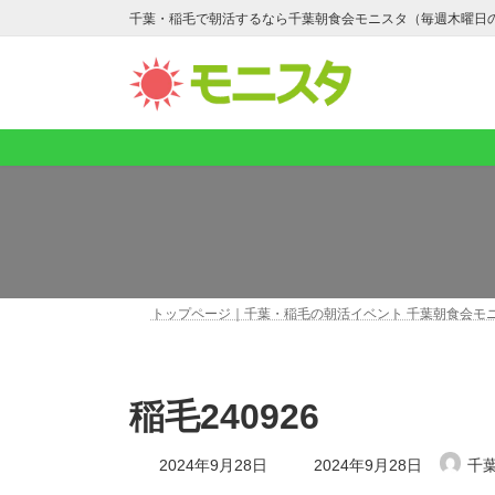
コ
ナ
千葉・稲毛で朝活するなら千葉朝食会モニスタ（毎週木曜日
ン
ビ
テ
ゲ
ン
ー
ツ
シ
へ
ョ
ス
ン
キ
に
ッ
移
プ
動
トップページ｜千葉・稲毛の朝活イベント 千葉朝食会モ
稲毛240926
最
2024年9月28日
2024年9月28日
千
終