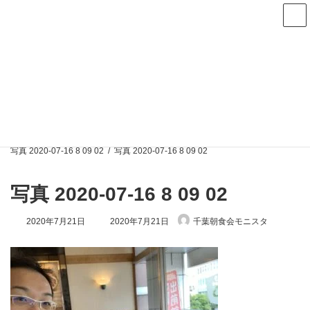
コ
ナ
ン
ビ
テ
ゲ
ン
ー
次回は8月13日(木)朝7時から稲毛で開催します
ツ
シ
へ
ョ
ス
ン
メディア
キ
に
ッ
移
プ
動
トップページ｜千葉・稲毛の朝活イベント 千葉朝食会モニスタ
写真 2020-07-16 8 09 02
写真 2020-07-16 8 09 02
写真 2020-07-16 8 09 02
最
2020年7月21日
2020年7月21日
千葉朝食会モニスタ
終
更
新
日
時
: